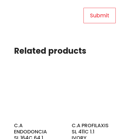
Related products
C.A
C.A PROFILAXIS
ENDODONCIA
SL 411C 1.1
SL 164C 64.1
IVORY